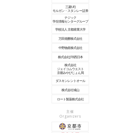
三菱UFJ
モルガン・スタンレー証券
ナジック
学生情報センターグループ
学校法人 京都産業大学
万田発酵株式会社
中野物産株式会社
株式会社JTB西日本
株式会社
ジェイコムウエスト
京都みやびじょん局
ダスキンレントオール
株式会社城山
ロート製薬株式会社
主催
Organizers