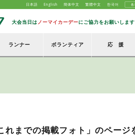
日本語
English
簡体中文
繁體中文
한국어
各
大会当日は
ノーマイカーデー
にご協力をお願いします
ランナー
ボランティア
応 援
これまでの掲載フォト」のページ