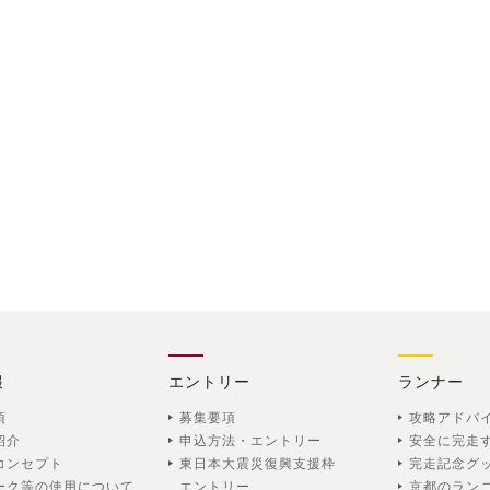
報
エントリー
ランナー
項
募集要項
攻略アドバ
紹介
申込方法・エントリー
安全に完走
コンセプト
東日本大震災復興支援枠
完走記念グ
ーク等の使用について
エントリー
京都のラン