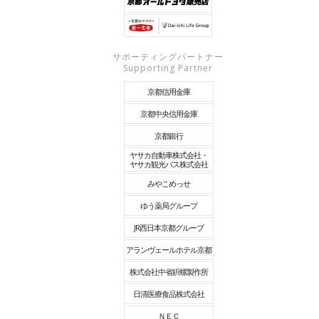
サポーティングパートナー
Supporting Partner
京都信用金庫
京都中央信用金庫
京都銀行
ヤサカ自動車株式会社・
ヤサカ観光バス株式会社
みやこめっせ
ゆう薬局グループ
JR西日本京都グループ
アランヴェールホテル京都
株式会社中省鋲螺製作所
日清医療食品株式会社
ＮＥＣ