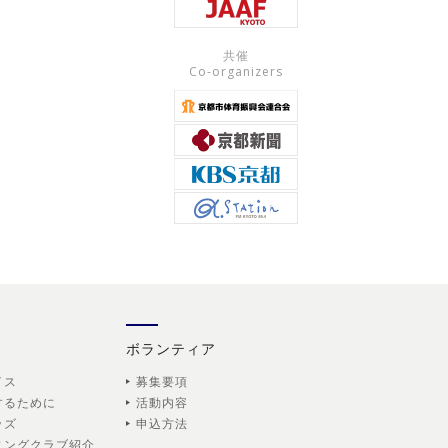
共催
Co-organizers
ボランティア
イス
募集要項
するために
活動内容
ッズ
申込方法
ニングクラブ紹介