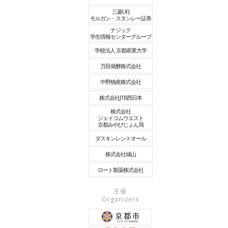
三菱UFJ
モルガン・スタンレー証券
ナジック
学生情報センターグループ
学校法人 京都産業大学
万田発酵株式会社
中野物産株式会社
株式会社JTB西日本
株式会社
ジェイコムウエスト
京都みやびじょん局
ダスキンレントオール
株式会社城山
ロート製薬株式会社
主催
Organizers