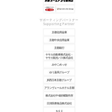
サポーティングパートナー
Supporting Partner
京都信用金庫
京都中央信用金庫
京都銀行
ヤサカ自動車株式会社・
ヤサカ観光バス株式会社
みやこめっせ
ゆう薬局グループ
JR西日本京都グループ
アランヴェールホテル京都
株式会社中省鋲螺製作所
日清医療食品株式会社
ＮＥＣ