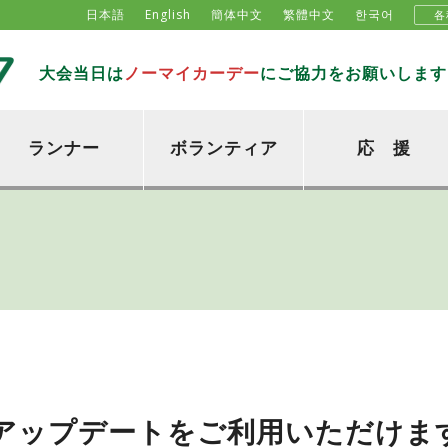
日本語
English
簡体中文
繁體中文
한국어
各
大会当日は
ノーマイカーデー
にご協力をお願いします
ランナー
ボランティア
応 援
アップデートをご利用いただけま