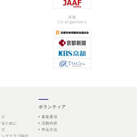
共催
Co-organizers
ボランティア
イス
募集要項
するために
活動内容
ッズ
申込方法
ニングクラブ紹介