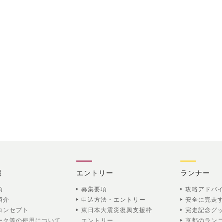
報
エントリー
ランナー
項
募集要項
攻略アドバ
紹介
申込方法・エントリー
安全に完走
コンセプト
東日本大震災復興支援枠
完走記念グ
ーク等の使用について
エントリー
京都のラン