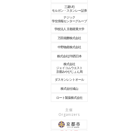
三菱UFJ
モルガン・スタンレー証券
ナジック
学生情報センターグループ
学校法人 京都産業大学
万田発酵株式会社
中野物産株式会社
株式会社JTB西日本
株式会社
ジェイコムウエスト
京都みやびじょん局
ダスキンレントオール
株式会社城山
ロート製薬株式会社
主催
Organizers