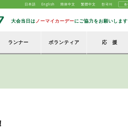
日本語
English
簡体中文
繁體中文
한국어
各
大会当日は
ノーマイカーデー
にご協力をお願いします
ランナー
ボランティア
応 援
！