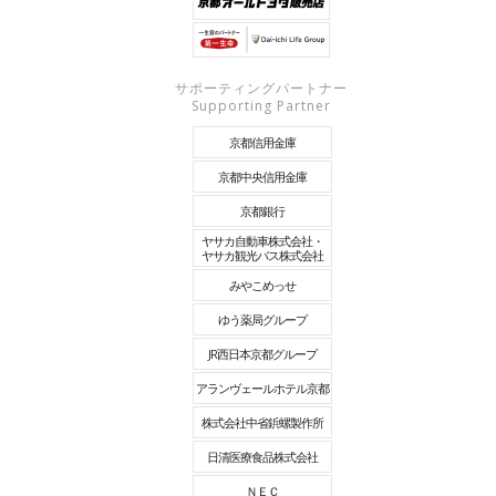
サポーティングパートナー
Supporting Partner
京都信用金庫
京都中央信用金庫
京都銀行
ヤサカ自動車株式会社・
ヤサカ観光バス株式会社
みやこめっせ
ゆう薬局グループ
JR西日本京都グループ
アランヴェールホテル京都
株式会社中省鋲螺製作所
日清医療食品株式会社
ＮＥＣ