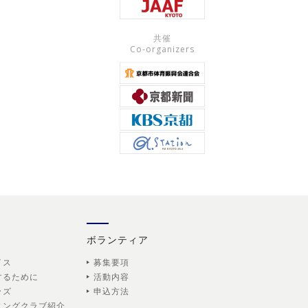
共催
Co-organizers
ボランティア
イス
募集要項
するために
活動内容
ッズ
申込方法
ニングクラブ紹介