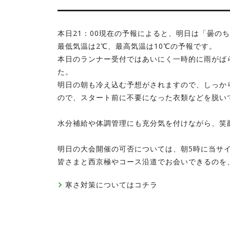
本日21：00現在の予報によると、明日は「曇の
最低気温は2℃、最高気温は10℃の予報です。
本日のランナー受付ではあいにく一時的に雨がぱ
た。
明日の朝も冷え込む予想がされますので、しっか
ので、スタート前に不要になった衣類などを脱いで
水分補給や体調管理にも充分気を付けながら、笑
明日の大会開催の可否については、朝5時に当サ
皆さまと西京極やコース沿道でお会いできるのを
寒さ対策についてはコチラ