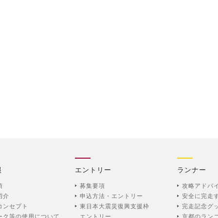
報
エントリー
ランナー
項
募集要項
攻略アドバ
紹介
申込方法・エントリー
安全に完走
コンセプト
東日本大震災復興支援枠
完走記念グ
ーク等の使用について
エントリー
京都のラン