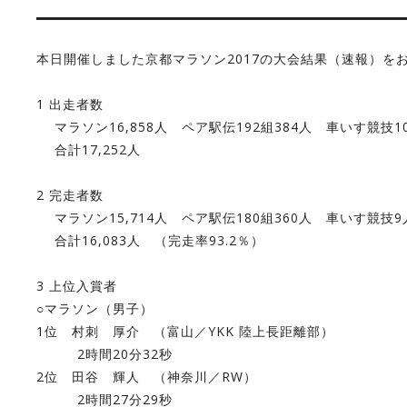
本日開催しました京都マラソン2017の大会結果（速報）を
1 出走者数
マラソン16,858人 ペア駅伝192組384人 車いす競技1
合計17,252人
2 完走者数
マラソン15,714人 ペア駅伝180組360人 車いす競技
合計16,083人 （完走率93.2％）
3 上位入賞者
○マラソン（男子）
1位 村刺 厚介 （富山／YKK 陸上長距離部）
2時間20分32秒
2位 田谷 輝人 （神奈川／RW）
2時間27分29秒