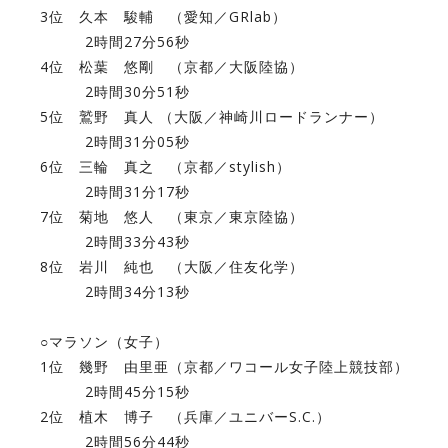
3位 久本 駿輔 （愛知／GRlab）
2時間27分56秒
4位 松葉 悠剛 （京都／大阪陸協）
2時間30分51秒
5位 鷲野 真人 （大阪／神崎川ロードランナー）
2時間31分05秒
6位 三輪 真之 （京都／stylish）
2時間31分17秒
7位 菊地 悠人 （東京／東京陸協）
2時間33分43秒
8位 岩川 純也 （大阪／住友化学）
2時間34分13秒
○マラソン（女子）
1位 幾野 由里亜（京都／ワコール女子陸上競技部）
2時間45分15秒
2位 植木 博子 （兵庫／ユニバーS.C.）
2時間56分44秒