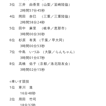
3位 三井 由香里（山梨／韮崎陸協）
2時間57分45秒
4位 岡田 奈巳 （三重／三重陸協）
2時間58分24秒
5位 田中 麻里 （岐阜／恵那市）
3時間00分30秒
6位 杉原 有美 （千葉／早大同）
3時間00分53秒
7位 中島 いづみ （大阪／らんちゃん）
3時間01分07秒
8位 高橋 佑子（京都／洛北陸友会）
3時間02分15秒
○車いす競技
1位 寒川 進
16分48秒
2位 用田 竹司
18分32秒