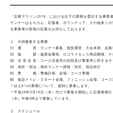
「京都マラソン2018」における以下の業務を委託する事業
ランナーはもちろん、応援者、ボランティア、その他多くの
る事業者の皆様の応募をお待ちしております。
１ 今回募集する業務
⑴ 運 営：ランナー募集、競技運営、大会本部、走路整
⑵ 協 賛：協賛金獲得、ロゴライセンス商品開発、テ
⑶ 沿 道 合 意：コース沿道等の住民及び事業所
⑷ 海外・宿泊：海外ランナー誘致・対応、宿泊仲介
⑸ 警 備：警備計画、会場・コース警備
⑹ 仮設トイレ：スタート会場、フィニッシュ会場、コース
＊以上6つの業務について、個別に募集します。
＊平成29年3月16日（木）付けで募集を開始した広報業務
（水）午後5時まで募集しています。
２ スケジュール