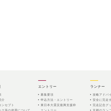
報
エントリー
ランナー
項
募集要項
攻略アドバ
紹介
申込方法・エントリー
安全に完走
コンセプト
東日本大震災復興支援枠
完走記念グ
ーク等の使用について
エントリー
京都のラン