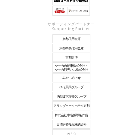
サポーティングパートナー
Supporting Partner
京都信用金庫
京都中央信用金庫
京都銀行
ヤサカ自動車株式会社・
ヤサカ観光バス株式会社
みやこめっせ
ゆう薬局グループ
JR西日本京都グループ
アランヴェールホテル京都
株式会社中省鋲螺製作所
日清医療食品株式会社
ＮＥＣ