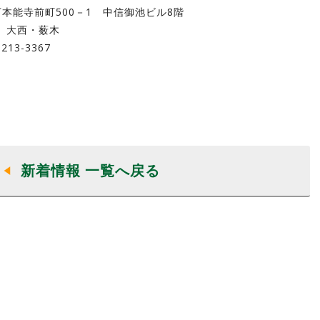
下本能寺前町500－1 中信御池ビル8階
西・薮木
3-3367
新着情報 一覧へ戻る