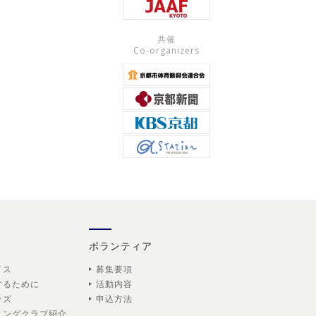
共催
Co-organizers
ボランティア
イス
募集要項
するために
活動内容
ッズ
申込方法
ニングクラブ紹介