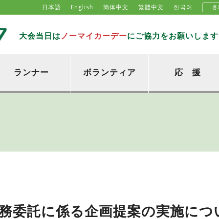
日本語
English
簡体中文
繁體中文
한국어
各
大会当日は
ノーマイカーデー
にご協力をお願いします
ランナー
ボランティア
応 援
業務委託に係る企画提案の実施につ