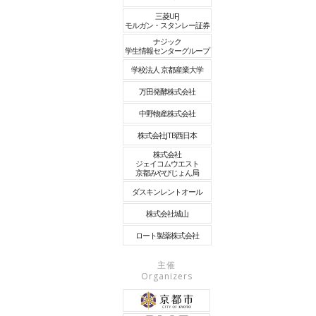
三菱UFJ
モルガン・スタンレー証券
ナジック
学生情報センターグループ
学校法人 京都産業大学
万田発酵株式会社
中野物産株式会社
株式会社JTB西日本
株式会社
ジェイコムウエスト
京都みやびじょん局
ダスキンレントオール
株式会社城山
ロート製薬株式会社
主催
Organizers