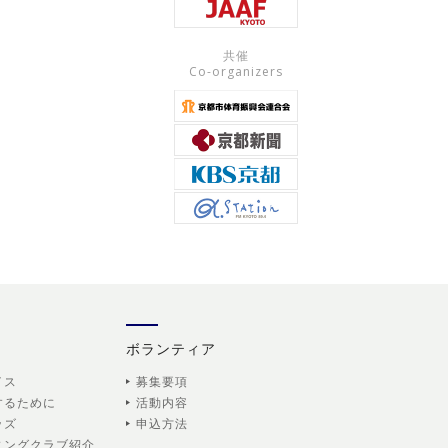
共催
Co-organizers
ボランティア
イス
募集要項
するために
活動内容
ッズ
申込方法
ニングクラブ紹介