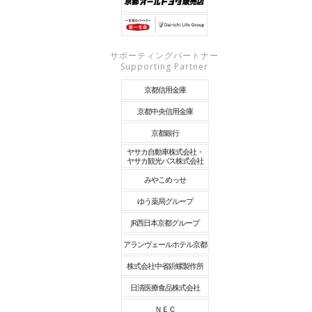
サポーティングパートナー
Supporting Partner
京都信用金庫
京都中央信用金庫
京都銀行
ヤサカ自動車株式会社・
ヤサカ観光バス株式会社
みやこめっせ
ゆう薬局グループ
JR西日本京都グループ
アランヴェールホテル京都
株式会社中省鋲螺製作所
日清医療食品株式会社
ＮＥＣ