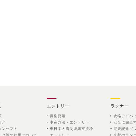
報
エントリー
ランナー
項
募集要項
攻略アドバ
紹介
申込方法・エントリー
安全に完走
コンセプト
東日本大震災復興支援枠
完走記念グ
ーク等の使用について
エントリー
京都のラン