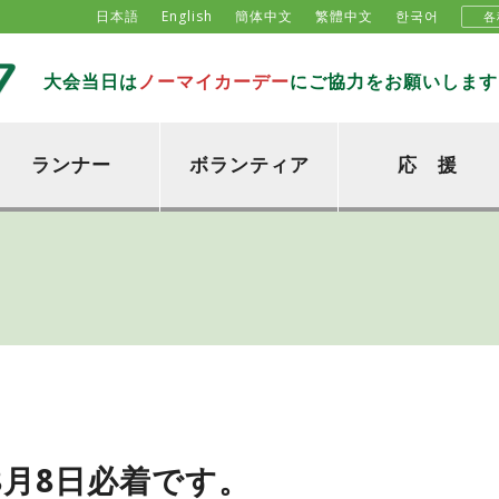
日本語
English
簡体中文
繁體中文
한국어
各
大会当日は
ノーマイカーデー
にご協力をお願いします
ランナー
ボランティア
応 援
8月8日必着です。