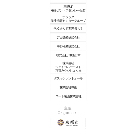
三菱UFJ
モルガン・スタンレー証券
ナジック
学生情報センターグループ
学校法人 京都産業大学
万田発酵株式会社
中野物産株式会社
株式会社JTB西日本
株式会社
ジェイコムウエスト
京都みやびじょん局
ダスキンレントオール
株式会社城山
ロート製薬株式会社
主催
Organizers