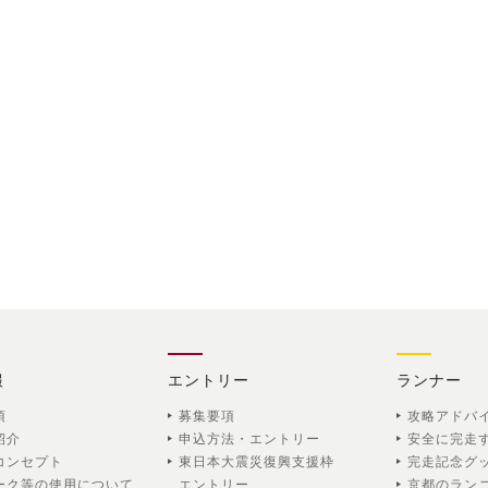
報
エントリー
ランナー
項
募集要項
攻略アドバ
紹介
申込方法・エントリー
安全に完走
コンセプト
東日本大震災復興支援枠
完走記念グ
ーク等の使用について
エントリー
京都のラン