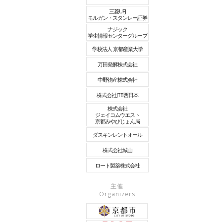
三菱UFJ
モルガン・スタンレー証券
ナジック
学生情報センターグループ
学校法人 京都産業大学
万田発酵株式会社
中野物産株式会社
株式会社JTB西日本
株式会社
ジェイコムウエスト
京都みやびじょん局
ダスキンレントオール
株式会社城山
ロート製薬株式会社
主催
Organizers