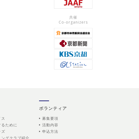
共催
Co-organizers
ボランティア
イス
募集要項
するために
活動内容
ッズ
申込方法
ニングクラブ紹介