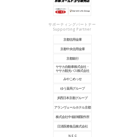
サポーティングパートナー
Supporting Partner
京都信用金庫
京都中央信用金庫
京都銀行
ヤサカ自動車株式会社・
ヤサカ観光バス株式会社
みやこめっせ
ゆう薬局グループ
JR西日本京都グループ
アランヴェールホテル京都
株式会社中省鋲螺製作所
日清医療食品株式会社
ＮＥＣ