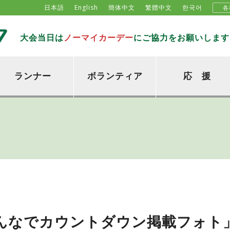
日本語
English
簡体中文
繁體中文
한국어
各
大会当日は
ノーマイカーデー
にご協力をお願いします
ランナー
ボランティア
応 援
んなでカウントダウン掲載フォト