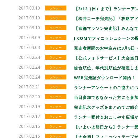
2017.03.10
ランナー
【3/12（日）まで】ランナー
2017.03.10
ランナー
【松井コーチ完走記】「攻略ア
2017.03.10
ランナー
【京都マラソン完走記】みんな
2017.03.09
ランナー
J:COMでフィニッシュシーンの配
2017.03.03
ランナー
完走者新聞のお申込みは3月8日
2017.02.24
ランナー
【公式フォトサービス】大会当
2017.02.24
ランナー
総合順位、年代別順位が確定し
2017.02.24
ランナー
WEB完走証ダウンロード開始！
2017.02.21
ランナー
ランナーアンケートのご協力につ
2017.02.20
ランナー
当日参加できなかった方にも参加
2017.02.19
ランナー
完走記念グッズをまとめてご紹
2017.02.17
ランナー
ランナー受付＆おこしやす広場
2017.02.16
ランナー
【いよいよ明日から】ランナー
2017.02.15
ランナー
【大会初】フィニッシュテープ